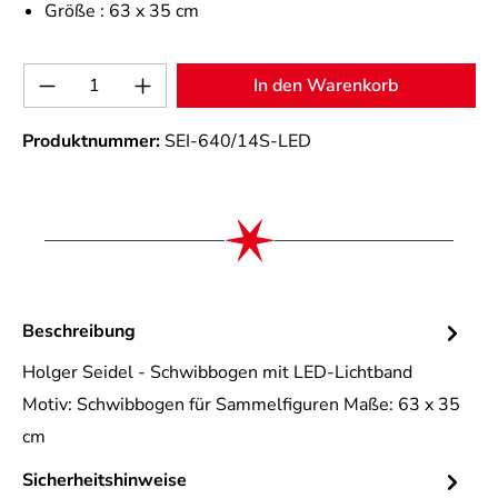
Größe :
63 x 35 cm
Produkt Anzahl: Gib den gewünschten Wert 
In den Warenkorb
Produktnummer:
SEI-640/14S-LED
Beschreibung
Holger Seidel - Schwibbogen mit LED-Lichtband
Motiv: Schwibbogen für Sammelfiguren Maße: 63 x 35
cm
Sicherheitshinweise