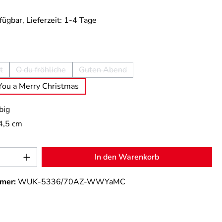
fügbar, Lieferzeit: 1-4 Tage
wählen
t
O du fröhliche
Guten Abend
 Option ist zurzeit nicht verfügbar.)
(Diese Option ist zurzeit nicht verfügbar.)
(Diese Option ist zurzeit nicht verfügbar
ou a Merry Christmas
big
4,5 cm
Anzahl: Gib den gewünschten Wert ein od
In den Warenkorb
mer:
WUK-5336/70AZ-WWYaMC