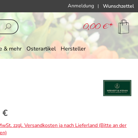
Anmeldung
Wunschzettel
|
0,00 €*
e & mehr
Osterartikel
Hersteller
eis:
 €
 MwSt. zzgl. Versandkosten ja nach Lieferland (Bitte an der
en)