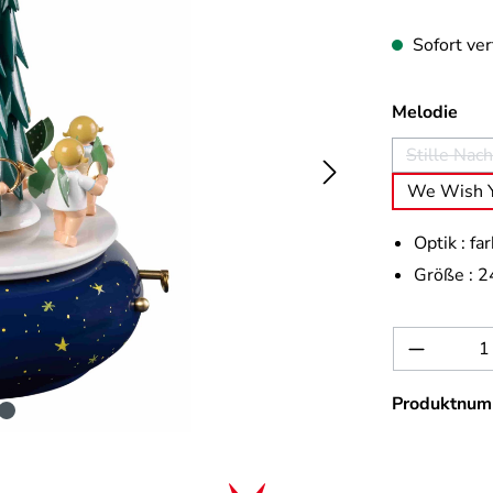
Sofort ver
aus
Melodie
Stille Nach
(Diese
We Wish Y
Optik :
far
Größe :
2
Produkt 
Produktnum