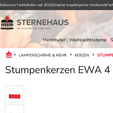
Exklusiver Fachhändler seit 2010
|
Original erzgebirgische Holzkunst
|
Fac
 Hauptinhalt springen
Zur Suche springen
Zur Hauptnavigation springen
Herrnhuter
Weihnachtssterne
S
STUMP
LAMPENSCHIRME & MEHR
KERZEN
Stumpenkerzen EWA 4 
Bildergalerie überspringen