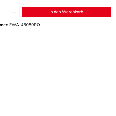
Anzahl: Gib den gewünschten Wert ein od
In den Warenkorb
mer:
EWA-45080RO