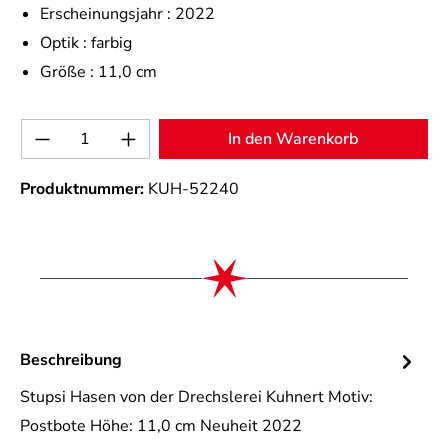
Erscheinungsjahr :
2022
Optik :
farbig
Größe :
11,0 cm
Produkt Anzahl: Gib den gewünschten Wert 
In den Warenkorb
Produktnummer:
KUH-52240
Beschreibung
Stupsi Hasen von der Drechslerei Kuhnert Motiv:
Postbote Höhe: 11,0 cm Neuheit 2022