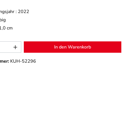
ngsjahr :
2022
big
1,0 cm
Anzahl: Gib den gewünschten Wert ein od
In den Warenkorb
mer:
KUH-52296