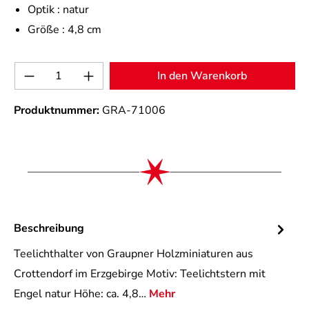
Optik :
natur
Größe :
4,8 cm
Produkt Anzahl: Gib den gewünschten Wert 
In den Warenkorb
Produktnummer:
GRA-71006
Beschreibung
Teelichthalter von Graupner Holzminiaturen aus
Crottendorf im Erzgebirge Motiv: Teelichtstern mit
Engel natur Höhe: ca. 4,8…
Mehr