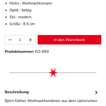
Motiv :
Weihnachtsmann
Optik :
farbig
Stil :
modern
Größe :
8,5 cm
Produkt Anzahl: Gib den gewünschten Wert 
In den Warenkorb
Produktnummer:
KO-690
Beschreibung
Björn Köhler Weihnachtsmänner aus dem sächsischen