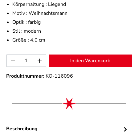
Körperhaltung :
Liegend
Motiv :
Weihnachtsmann
Optik :
farbig
Stil :
modern
Größe :
4,0 cm
Produkt Anzahl: Gib den gewünschten Wert 
In den Warenkorb
Produktnummer:
KO-116096
Beschreibung