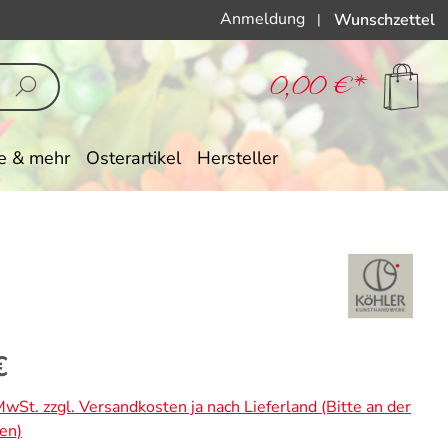
Anmeldung
Wunschzettel
|
0,00 €*
e & mehr
Osterartikel
Hersteller
eis:
€
 MwSt. zzgl. Versandkosten ja nach Lieferland (Bitte an der
en)