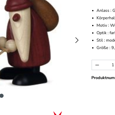
Anlass :
G
Körperhal
Motiv :
We
Optik :
far
Stil :
mod
Größe :
9
Produkt 
Produktnum