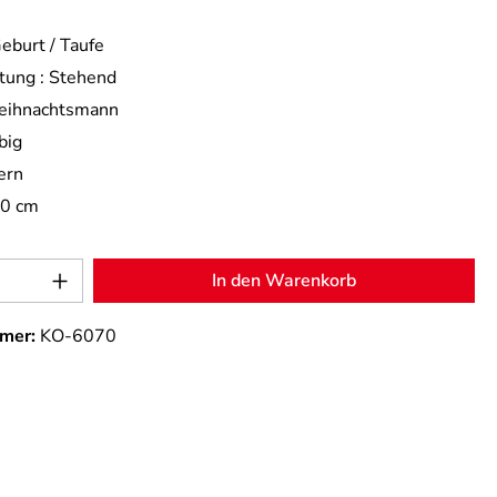
eburt / Taufe
tung :
Stehend
ihnachtsmann
big
ern
,0 cm
Anzahl: Gib den gewünschten Wert ein od
In den Warenkorb
mer:
KO-6070