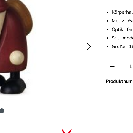
Körperhal
Motiv :
We
Optik :
far
Stil :
mod
Größe :
1
Produkt 
Produktnum