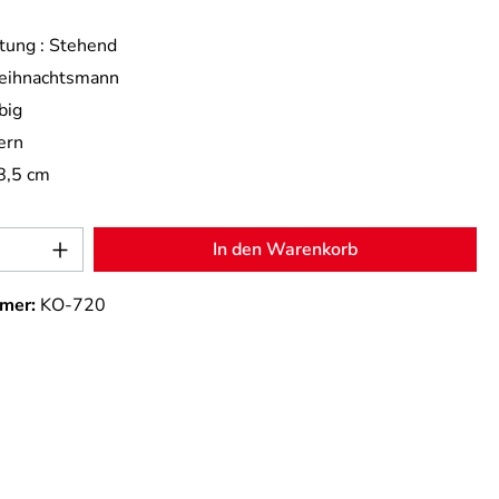
tung :
Stehend
ihnachtsmann
big
ern
8,5 cm
Anzahl: Gib den gewünschten Wert ein od
In den Warenkorb
mer:
KO-720