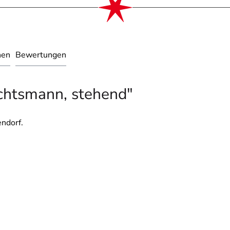
nen
Bewertungen
chtsmann, stehend"
ndorf.