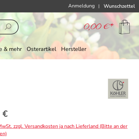
Anmeldung
Wunschzettel
|
0,00 €*
e & mehr
Osterartikel
Hersteller
eis:
 €
 MwSt. zzgl. Versandkosten ja nach Lieferland (Bitte an der
en)