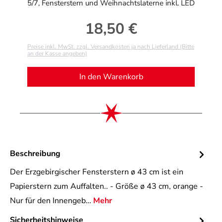
5/7, Fensterstern und Weihnachtslaterne inkl. LED
18,50 €
Regulärer Preis:
Preise inkl. MwSt. zzgl. Versandkosten ja nach Lieferland (Bitte
an der Kasse angeben)
In den Warenkorb
Beschreibung
Der Erzgebirgischer Fensterstern ø 43 cm ist ein
Papierstern zum Auffalten.. - Größe ø 43 cm, orange -
Nur für den Innengeb…
Mehr
Sicherheitshinweise