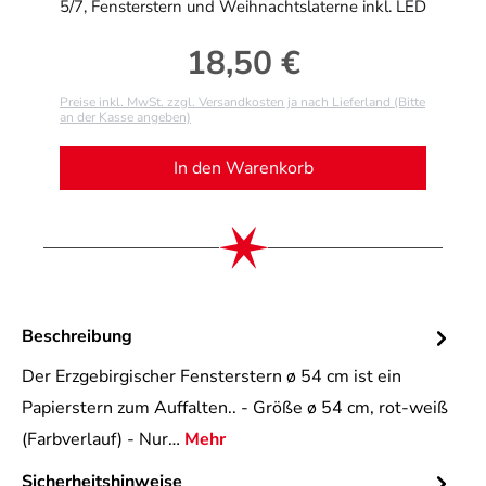
5/7, Fensterstern und Weihnachtslaterne inkl. LED
18,50 €
Regulärer Preis:
Preise inkl. MwSt. zzgl. Versandkosten ja nach Lieferland (Bitte
an der Kasse angeben)
In den Warenkorb
Beschreibung
Der Erzgebirgischer Fensterstern ø 54 cm ist ein
Papierstern zum Auffalten.. - Größe ø 54 cm, rot-weiß
(Farbverlauf) - Nur…
Mehr
Sicherheitshinweise