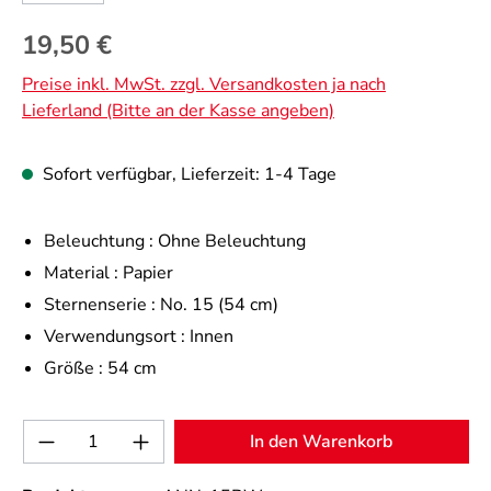
Regulärer Preis:
19,50 €
Preise inkl. MwSt. zzgl. Versandkosten ja nach
Lieferland (Bitte an der Kasse angeben)
Sofort verfügbar, Lieferzeit: 1-4 Tage
Beleuchtung :
Ohne Beleuchtung
Material :
Papier
Sternenserie :
No. 15 (54 cm)
Verwendungsort :
Innen
Größe :
54 cm
Produkt Anzahl: Gib den gewünschten Wert 
In den Warenkorb