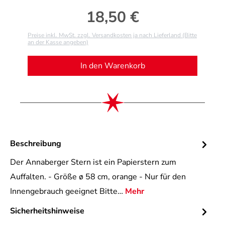
18,50 €
Regulärer Preis:
Preise inkl. MwSt. zzgl. Versandkosten ja nach Lieferland (Bitte
an der Kasse angeben)
In den Warenkorb
Beschreibung
Der Annaberger Stern ist ein Papierstern zum
Auffalten. - Größe ø 58 cm, orange - Nur für den
Innengebrauch geeignet Bitte…
Mehr
Sicherheitshinweise