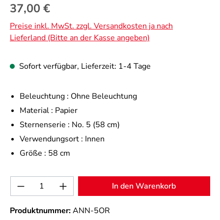
Regulärer Preis:
37,00 €
Preise inkl. MwSt. zzgl. Versandkosten ja nach
Lieferland (Bitte an der Kasse angeben)
Sofort verfügbar, Lieferzeit: 1-4 Tage
Beleuchtung :
Ohne Beleuchtung
Material :
Papier
Sternenserie :
No. 5 (58 cm)
Verwendungsort :
Innen
Größe :
58 cm
Produkt Anzahl: Gib den gewünschten Wert 
In den Warenkorb
Produktnummer:
ANN-5OR