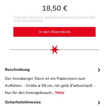
18,50 €
Regulärer Preis:
Preise inkl. MwSt. zzgl. Versandkosten ja nach Lieferland (Bitte
an der Kasse angeben)
In den Warenkorb
Beschreibung
Der Annaberger Stern ist ein Papierstern zum
Auffalten. - Größe ø 58 cm, rot-gelb (Farbverlauf) -
Nur für den Innengebrauch…
Mehr
Sicherheitshinweise