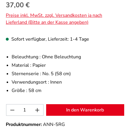
Regulärer Preis:
37,00 €
Preise inkl. MwSt. zzgl. Versandkosten ja nach
Lieferland (Bitte an der Kasse angeben)
Sofort verfügbar, Lieferzeit: 1-4 Tage
Beleuchtung :
Ohne Beleuchtung
Material :
Papier
Sternenserie :
No. 5 (58 cm)
Verwendungsort :
Innen
Größe :
58 cm
Produkt Anzahl: Gib den gewünschten Wert 
In den Warenkorb
Produktnummer:
ANN-5RG