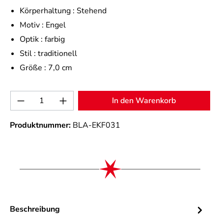
Körperhaltung :
Stehend
Motiv :
Engel
Optik :
farbig
Stil :
traditionell
Größe :
7,0 cm
Produkt Anzahl: Gib den gewünschten Wert 
In den Warenkorb
Produktnummer:
BLA-EKF031
Beschreibung