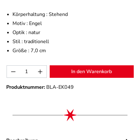
Körperhaltung :
Stehend
Motiv :
Engel
Optik :
natur
Stil :
traditionell
Größe :
7,0 cm
Produkt Anzahl: Gib den gewünschten Wert 
In den Warenkorb
Produktnummer:
BLA-EK049