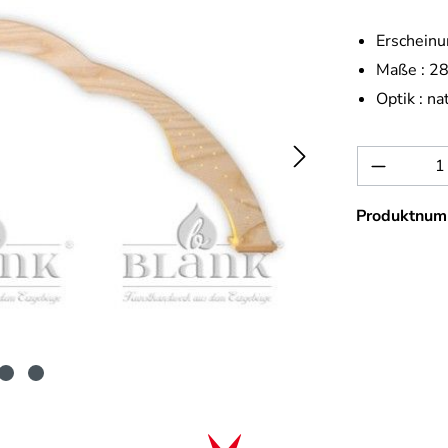
Erscheinu
Maße :
28
Optik :
na
Produkt 
Produktnum