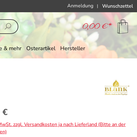
Anmeldung
Wunschzettel
|
0,00 €*
e & mehr
Osterartikel
Hersteller
eis:
 €
 MwSt. zzgl. Versandkosten ja nach Lieferland (Bitte an der
en)