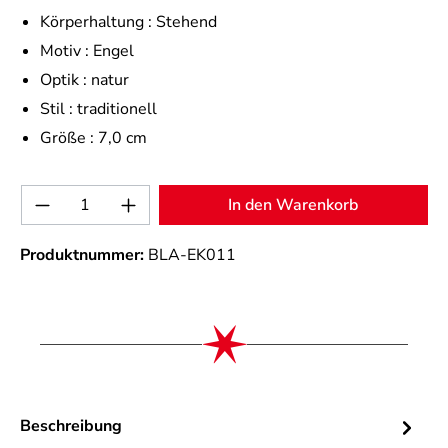
Körperhaltung :
Stehend
Motiv :
Engel
Optik :
natur
Stil :
traditionell
Größe :
7,0 cm
Produkt Anzahl: Gib den gewünschten Wert 
In den Warenkorb
Produktnummer:
BLA-EK011
Beschreibung