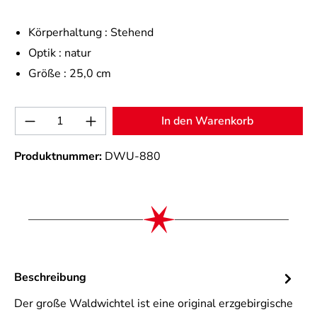
Körperhaltung :
Stehend
Optik :
natur
Größe :
25,0 cm
Produkt Anzahl: Gib den gewünschten Wert 
In den Warenkorb
Produktnummer:
DWU-880
Beschreibung
Der große Waldwichtel ist eine original erzgebirgische