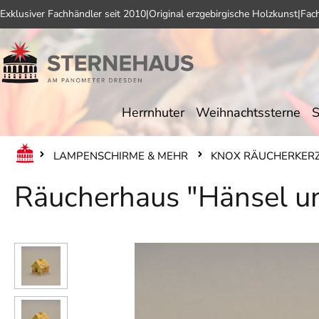
Exklusiver Fachhändler seit 2010
|
Original erzgebirgische Holzkunst
|
Fac
 Hauptinhalt springen
Zur Suche springen
Zur Hauptnavigation springen
Herrnhuter
Weihnachtssterne
S
LAMPENSCHIRME & MEHR
KNOX RÄUCHERKERZ
Räucherhaus "Hänsel un
Bildergalerie überspringen