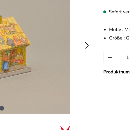
Sofort ver
Motiv :
Mä
Größe :
G
Produkt 
Produktnum