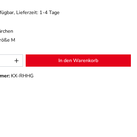
fügbar, Lieferzeit: 1-4 Tage
rchen
röße M
Anzahl: Gib den gewünschten Wert ein od
In den Warenkorb
mer:
KX-RHHG