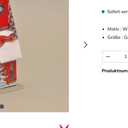
Sofort ver
Motiv :
Wi
Größe :
G
Produkt 
Produktnum