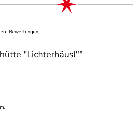
nen
Bewertungen
ütte "Lichterhäusl""
cm.