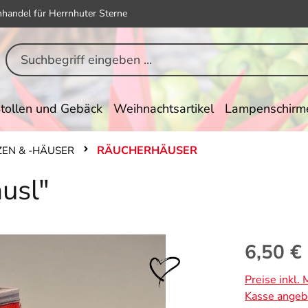
hhandel für Herrnhuter Sterne
tollen und Gebäck
Weihnachtsartikel
Lampenschirm
RÄUCHERHÄUSER
EN & -HÄUSER
usl"
Regulärer Pr
6,50 €
Preise inkl.
Kasse angeb