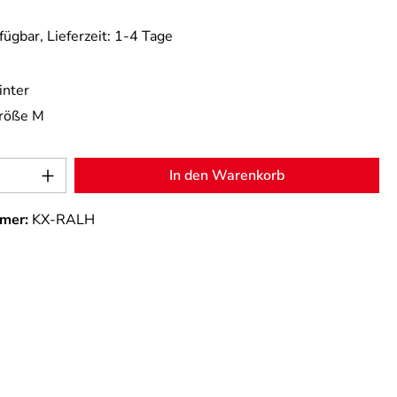
fügbar, Lieferzeit: 1-4 Tage
nter
röße M
Anzahl: Gib den gewünschten Wert ein od
In den Warenkorb
mer:
KX-RALH