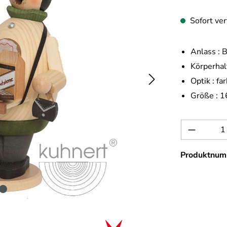
Sofort ver
Anlass :
B
Körperhal
Optik :
far
Größe :
1
Produkt 
Produktnum