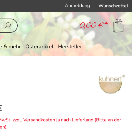
Anmeldung
Wunschzettel
|
0,00 €*
e & mehr
Osterartikel
Hersteller
eis:
€
 MwSt. zzgl. Versandkosten ja nach Lieferland (Bitte an der
en)