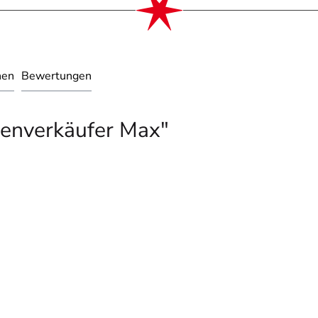
nen
Bewertungen
henverkäufer Max"