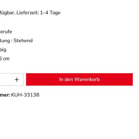
fügbar, Lieferzeit: 1-4 Tage
erufe
tung :
Stehend
big
6 cm
Anzahl: Gib den gewünschten Wert ein od
In den Warenkorb
mer:
KUH-33138