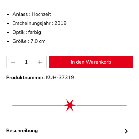
Anlass :
Hochzeit
Erscheinungsjahr :
2019
Optik :
farbig
Größe :
7,0 cm
Produkt Anzahl: Gib den gewünschten Wert 
In den Warenkorb
Produktnummer:
KUH-37319
Beschreibung