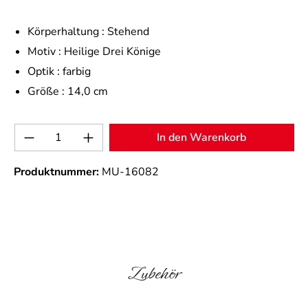
Körperhaltung :
Stehend
Motiv :
Heilige Drei Könige
Optik :
farbig
Größe :
14,0 cm
Produkt Anzahl: Gib den gewünschten Wert 
In den Warenkorb
Produktnummer:
MU-16082
Produktgalerie überspringen
Zubehör