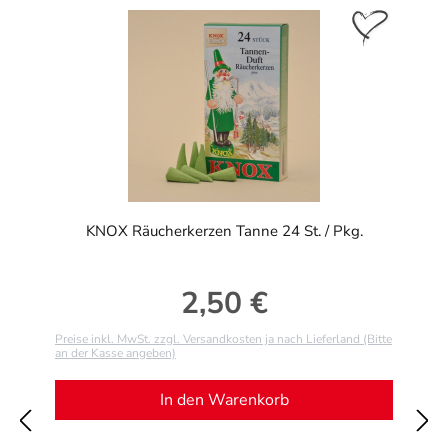
KNOX Räucherkerzen Tanne 24 St. / Pkg.
2,50 €
Regulärer Preis:
Preise inkl. MwSt. zzgl. Versandkosten ja nach Lieferland (Bitte
an der Kasse angeben)
In den Warenkorb