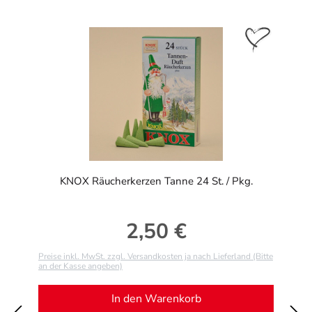
KNOX Räucherkerzen Tanne 24 St. / Pkg.
2,50 €
Regulärer Preis:
Preise inkl. MwSt. zzgl. Versandkosten ja nach Lieferland (Bitte
an der Kasse angeben)
In den Warenkorb