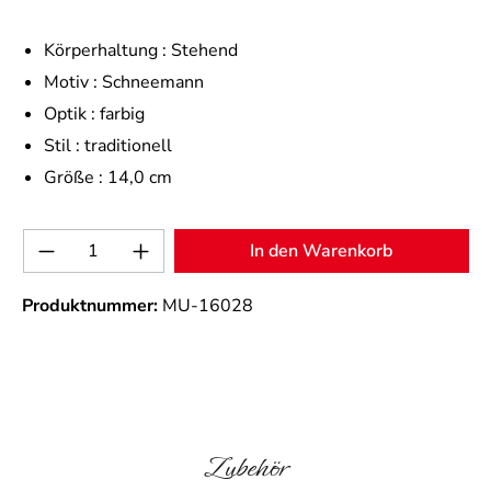
Körperhaltung :
Stehend
Motiv :
Schneemann
Optik :
farbig
Stil :
traditionell
Größe :
14,0 cm
Produkt Anzahl: Gib den gewünschten Wert 
In den Warenkorb
Produktnummer:
MU-16028
Produktgalerie überspringen
Zubehör