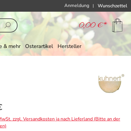
Anmeldung
Wunschzettel
|
0,00 €*
e & mehr
Osterartikel
Hersteller
eis:
€
 MwSt. zzgl. Versandkosten ja nach Lieferland (Bitte an der
en)