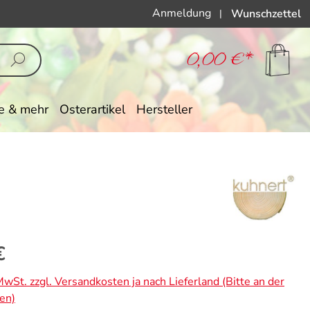
Anmeldung
Wunschzettel
|
0,00 €*
e & mehr
Osterartikel
Hersteller
eis:
€
 MwSt. zzgl. Versandkosten ja nach Lieferland (Bitte an der
en)