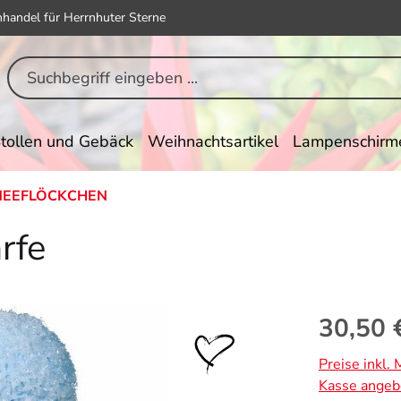
hhandel für Herrnhuter Sterne
tollen und Gebäck
Weihnachtsartikel
Lampenschirm
NEEFLÖCKCHEN
rfe
Regulärer Pr
30,50 
Preise inkl.
Kasse angeb