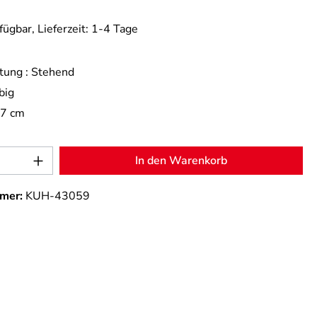
fügbar, Lieferzeit: 1-4 Tage
tung :
Stehend
big
,7 cm
Anzahl: Gib den gewünschten Wert ein od
In den Warenkorb
mer:
KUH-43059