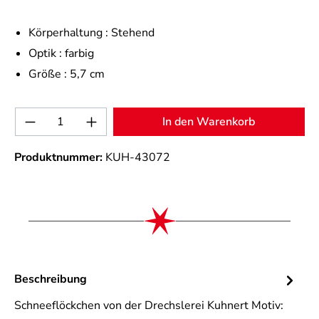
Körperhaltung :
Stehend
Optik :
farbig
Größe :
5,7 cm
Produkt Anzahl: Gib den gewünschten Wert 
In den Warenkorb
Produktnummer:
KUH-43072
Beschreibung
Schneeflöckchen von der Drechslerei Kuhnert Motiv: