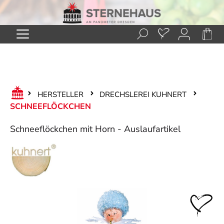
Zum Hauptinhalt springen
HERSTELLER
DRECHSLEREI KUHNERT
SCHNEEFLÖCKCHEN
Schneeflöckchen mit Horn - Auslaufartikel
Bildergalerie überspringen