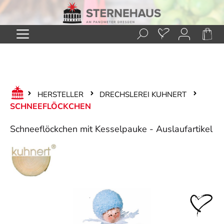
Zum Hauptinhalt springen
HERSTELLER
DRECHSLEREI KUHNERT
SCHNEEFLÖCKCHEN
Schneeflöckchen mit Kesselpauke - Auslaufartikel
Bildergalerie überspringen