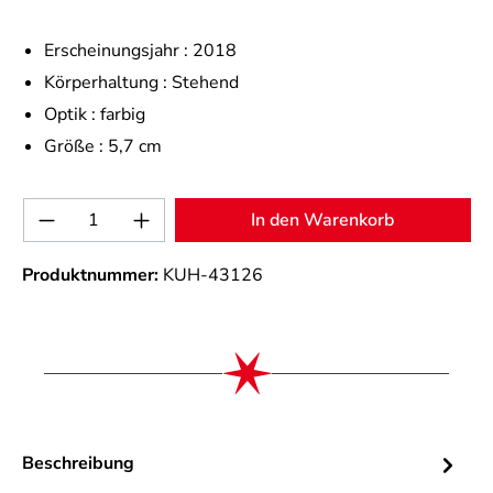
Erscheinungsjahr :
2018
Körperhaltung :
Stehend
Optik :
farbig
Größe :
5,7 cm
Produkt Anzahl: Gib den gewünschten Wert 
In den Warenkorb
Produktnummer:
KUH-43126
Beschreibung