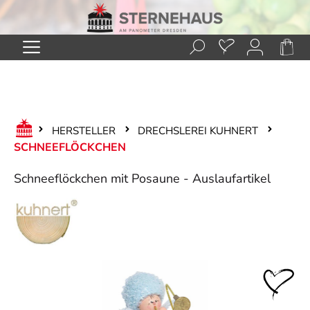
Zum Hauptinhalt springen
HERSTELLER
DRECHSLEREI KUHNERT
SCHNEEFLÖCKCHEN
Schneeflöckchen mit Posaune - Auslaufartikel
Bildergalerie überspringen