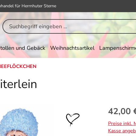
hhandel für Herrnhuter Sterne
tollen und Gebäck
Weihnachtsartikel
Lampenschirm
NEEFLÖCKCHEN
terlein
Regulärer Pr
42,00 
Preise inkl.
Kasse angeb