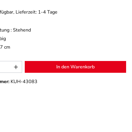
fügbar, Lieferzeit: 1-4 Tage
tung :
Stehend
big
,7 cm
Anzahl: Gib den gewünschten Wert ein od
In den Warenkorb
mer:
KUH-43083