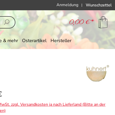
Anmeldung
Wunschzettel
|
0,00 €*
e & mehr
Osterartikel
Hersteller
eis:
€
 MwSt. zzgl. Versandkosten ja nach Lieferland (Bitte an der
en)