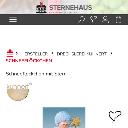
Zum Hauptinhalt springen
HERSTELLER
DRECHSLEREI KUHNERT
SCHNEEFLÖCKCHEN
Schneeflöckchen mit Stern
Bildergalerie überspringen