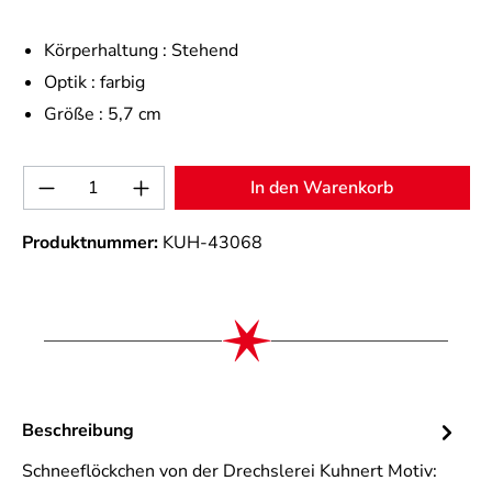
Körperhaltung :
Stehend
Optik :
farbig
Größe :
5,7 cm
Produkt Anzahl: Gib den gewünschten Wert 
In den Warenkorb
Produktnummer:
KUH-43068
Beschreibung
Schneeflöckchen von der Drechslerei Kuhnert Motiv: