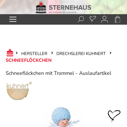
Zum Hauptinhalt springen
HERSTELLER
DRECHSLEREI KUHNERT
SCHNEEFLÖCKCHEN
Schneeflöckchen mit Trommel - Auslaufartikel
Bildergalerie überspringen