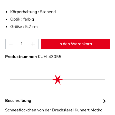
Körperhaltung :
Stehend
Optik :
farbig
Größe :
5,7 cm
Produkt Anzahl: Gib den gewünschten Wert 
In den Warenkorb
Produktnummer:
KUH-43055
Beschreibung
Schneeflöckchen von der Drechslerei Kuhnert Motiv: