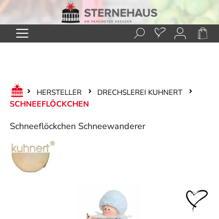
Zum Hauptinhalt springen
HERSTELLER
DRECHSLEREI KUHNERT
SCHNEEFLÖCKCHEN
Schneeflöckchen Schneewanderer
Bildergalerie überspringen