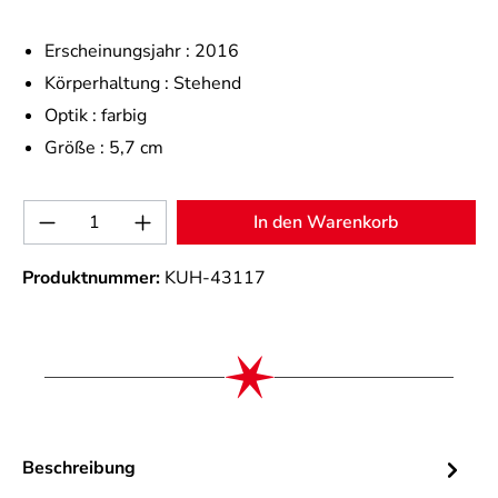
Erscheinungsjahr :
2016
Körperhaltung :
Stehend
Optik :
farbig
Größe :
5,7 cm
Produkt Anzahl: Gib den gewünschten Wert 
In den Warenkorb
Produktnummer:
KUH-43117
Beschreibung