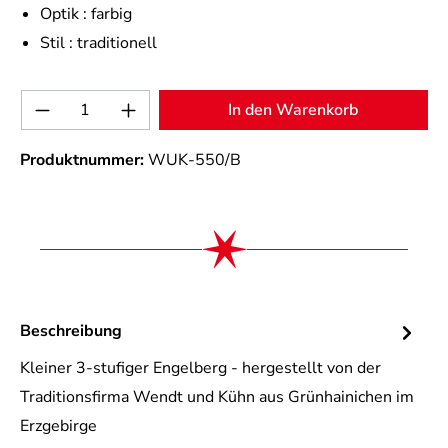
Optik :
farbig
Stil :
traditionell
Produkt Anzahl: Gib den gewünschten Wert 
In den Warenkorb
Produktnummer:
WUK-550/B
Beschreibung
Kleiner 3-stufiger Engelberg - hergestellt von der
Traditionsfirma Wendt und Kühn aus Grünhainichen im
Erzgebirge