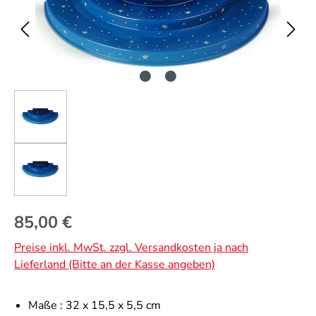
Regulärer Preis:
85,00 €
Preise inkl. MwSt. zzgl. Versandkosten ja nach
Lieferland (Bitte an der Kasse angeben)
Maße :
32 x 15,5 x 5,5 cm