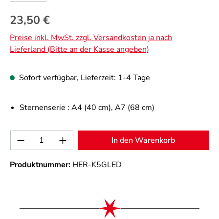
Regulärer Preis:
23,50 €
Preise inkl. MwSt. zzgl. Versandkosten ja nach
Lieferland (Bitte an der Kasse angeben)
Sofort verfügbar, Lieferzeit: 1-4 Tage
Sternenserie :
A4 (40 cm)
, A7 (68 cm)
Produkt Anzahl: Gib den gewünschten Wert 
In den Warenkorb
Produktnummer:
HER-K5GLED