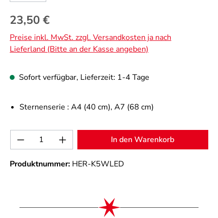
Regulärer Preis:
23,50 €
Preise inkl. MwSt. zzgl. Versandkosten ja nach
Lieferland (Bitte an der Kasse angeben)
Sofort verfügbar, Lieferzeit: 1-4 Tage
Sternenserie :
A4 (40 cm)
, A7 (68 cm)
Produkt Anzahl: Gib den gewünschten Wert 
In den Warenkorb
Produktnummer:
HER-K5WLED