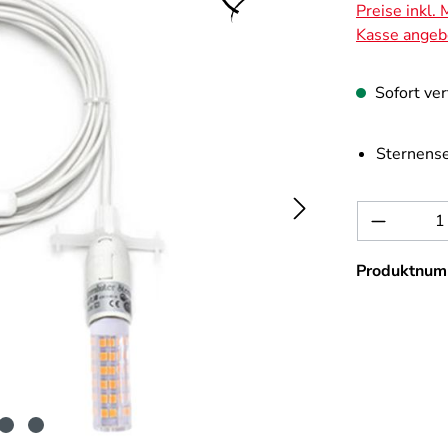
Preise inkl.
Kasse angeb
Sofort ver
Sternense
Produkt 
Produktnum