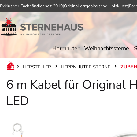
Exklusiver Fachhändler seit 2010
|
Original erzgebirgische Holzkunst
|
Fac
 Hauptinhalt springen
Zur Suche springen
Zur Hauptnavigation springen
Herrnhuter
Weihnachtssterne
S
ZUBE
HERSTELLER
HERRNHUTER STERNE
6 m Kabel für Original He
LED
Bildergalerie überspringen