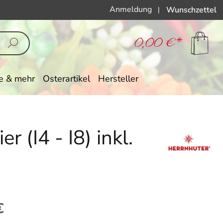
Anmeldung
Wunschzettel
|
0,00 €*
e & mehr
Osterartikel
Hersteller
 (I4 - I8) inkl.
eis:
€