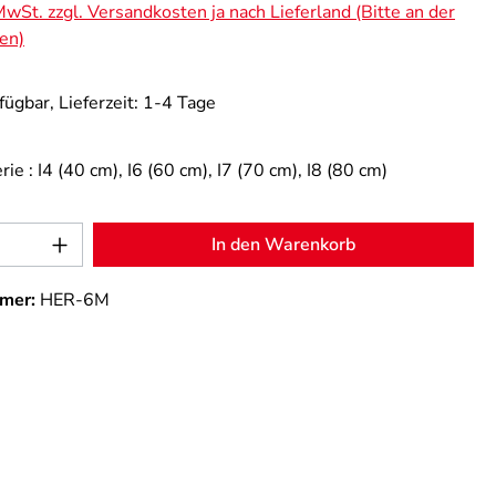
 MwSt. zzgl. Versandkosten ja nach Lieferland (Bitte an der
en)
fügbar, Lieferzeit: 1-4 Tage
rie :
I4 (40 cm)
, I6 (60 cm)
, I7 (70 cm)
, I8 (80 cm)
Anzahl: Gib den gewünschten Wert ein od
In den Warenkorb
mer:
HER-6M