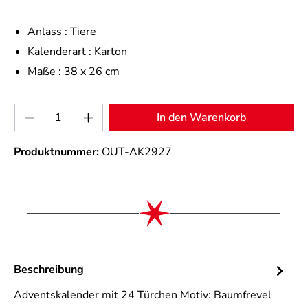
Anlass :
Tiere
Kalenderart :
Karton
Maße :
38 x 26 cm
Produkt Anzahl: Gib den gewünschten Wert 
In den Warenkorb
Produktnummer:
OUT-AK2927
Beschreibung
Adventskalender mit 24 Türchen Motiv: Baumfrevel