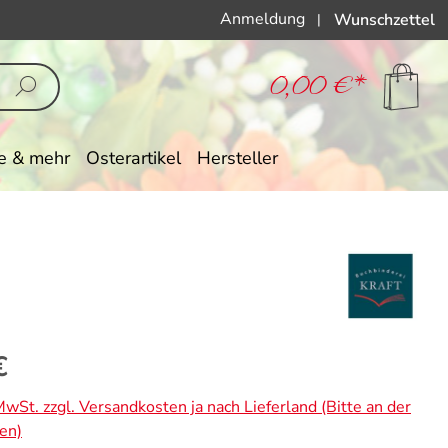
Anmeldung
Wunschzettel
|
0,00 €*
e & mehr
Osterartikel
Hersteller
eis:
€
 MwSt. zzgl. Versandkosten ja nach Lieferland (Bitte an der
en)