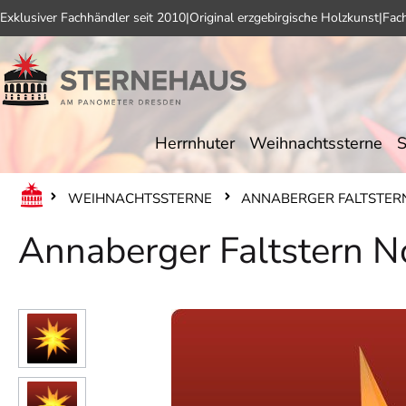
Exklusiver Fachhändler seit 2010
|
Original erzgebirgische Holzkunst
|
Fac
 Hauptinhalt springen
Zur Suche springen
Zur Hauptnavigation springen
Herrnhuter
Weihnachtssterne
S
WEIHNACHTSSTERNE
ANNABERGER FALTSTER
Annaberger Faltstern N
Bildergalerie überspringen