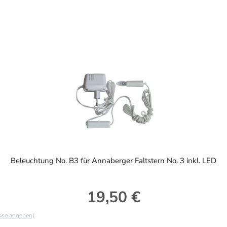
Beleuchtung No. B3 für Annaberger Faltstern No. 3 inkl. LED
19,50 €
Regulärer Preis:
asse angeben)