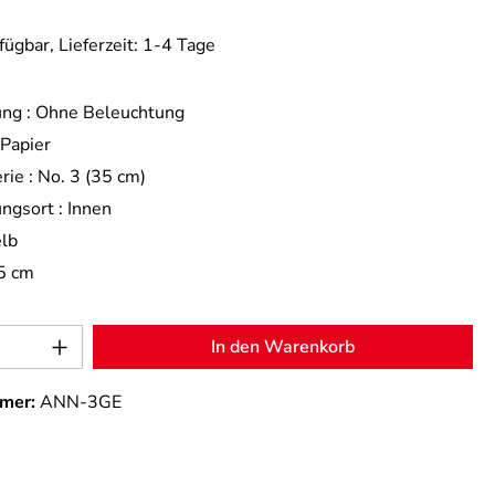
fügbar, Lieferzeit: 1-4 Tage
ng :
Ohne Beleuchtung
Papier
rie :
No. 3 (35 cm)
ngsort :
Innen
lb
5 cm
Anzahl: Gib den gewünschten Wert ein od
In den Warenkorb
mer:
ANN-3GE