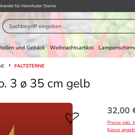
hhandel für Herrnhuter Sterne
tollen und Gebäck
Weihnachtsartikel
Lampenschirm
FALTSTERNE
NE
o. 3 ø 35 cm gelb
Regulärer Pr
32,00 
Preise inkl.
Kasse angeb