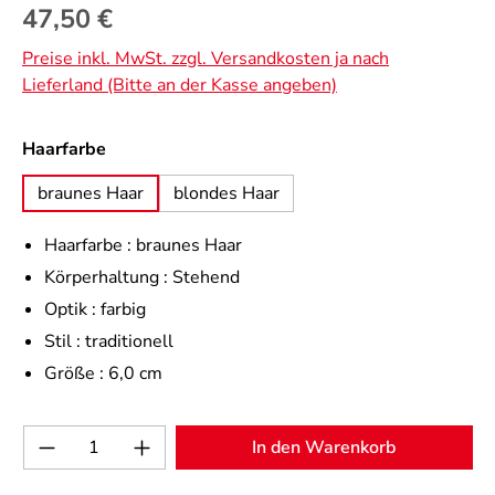
Regulärer Preis:
47,50 €
Preise inkl. MwSt. zzgl. Versandkosten ja nach
Lieferland (Bitte an der Kasse angeben)
auswählen
Haarfarbe
braunes Haar
blondes Haar
Haarfarbe :
braunes Haar
Körperhaltung :
Stehend
Optik :
farbig
Stil :
traditionell
Größe :
6,0 cm
Produkt Anzahl: Gib den gewünschten Wert 
In den Warenkorb