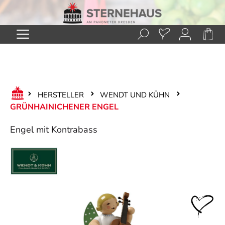
Zum Hauptinhalt springen
HERSTELLER
WENDT UND KÜHN
GRÜNHAINICHENER ENGEL
Engel mit Kontrabass
Bildergalerie überspringen