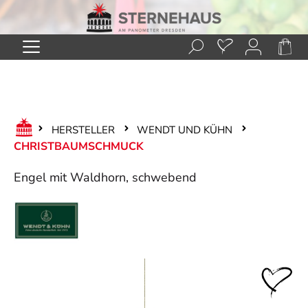
Zum Hauptinhalt springen
HERSTELLER
WENDT UND KÜHN
CHRISTBAUMSCHMUCK
Engel mit Waldhorn, schwebend
Bildergalerie überspringen