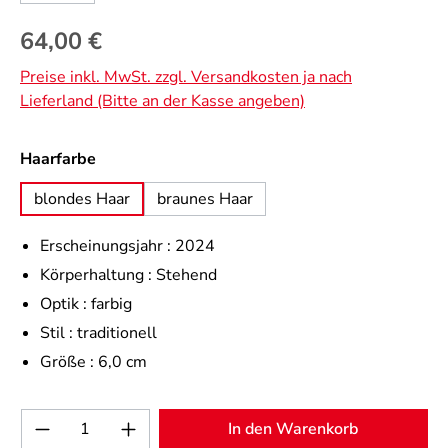
Regulärer Preis:
64,00 €
Preise inkl. MwSt. zzgl. Versandkosten ja nach
Lieferland (Bitte an der Kasse angeben)
auswählen
Haarfarbe
blondes Haar
braunes Haar
Erscheinungsjahr :
2024
Körperhaltung :
Stehend
Optik :
farbig
Stil :
traditionell
Größe :
6,0 cm
Produkt Anzahl: Gib den gewünschten Wert 
In den Warenkorb