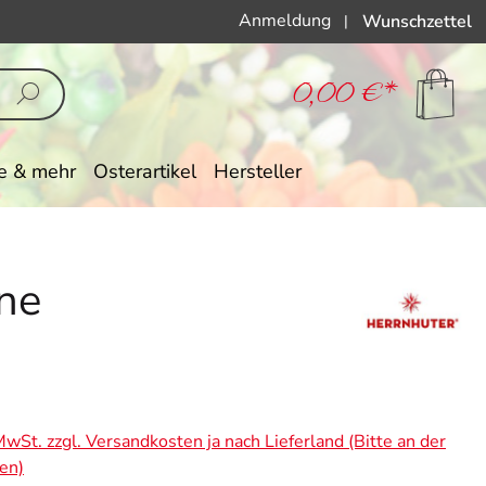
Anmeldung
Wunschzettel
|
0,00 €*
e & mehr
Osterartikel
Hersteller
rne
eis:
 MwSt. zzgl. Versandkosten ja nach Lieferland (Bitte an der
en)