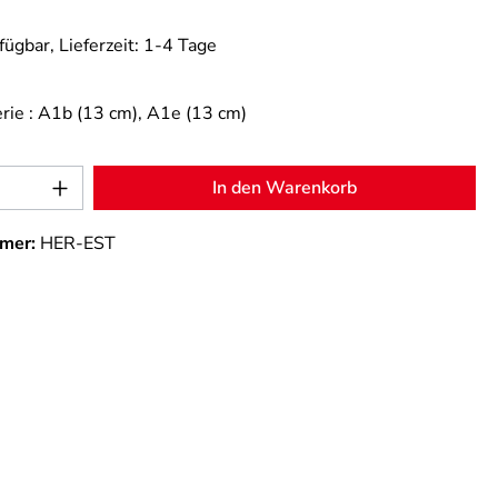
fügbar, Lieferzeit: 1-4 Tage
rie :
A1b (13 cm)
, A1e (13 cm)
Anzahl: Gib den gewünschten Wert ein od
In den Warenkorb
mer:
HER-EST