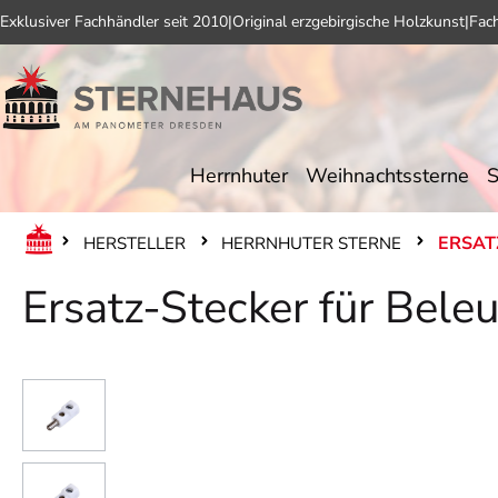
Exklusiver Fachhändler seit 2010
|
Original erzgebirgische Holzkunst
|
Fac
 Hauptinhalt springen
Zur Suche springen
Zur Hauptnavigation springen
Herrnhuter
Weihnachtssterne
S
ERSAT
HERSTELLER
HERRNHUTER STERNE
Ersatz-Stecker für Bele
Bildergalerie überspringen