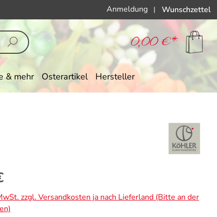
Anmeldung
Wunschzettel
|
0,00 €*
e & mehr
Osterartikel
Hersteller
eis:
€
 MwSt. zzgl. Versandkosten ja nach Lieferland (Bitte an der
en)