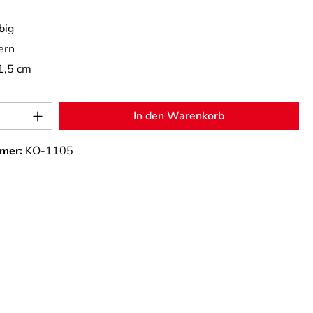
big
ern
1,5 cm
Anzahl: Gib den gewünschten Wert ein od
In den Warenkorb
mer:
KO-1105