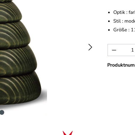
Optik :
far
Stil :
mod
Größe :
1
Produkt 
Produktnum