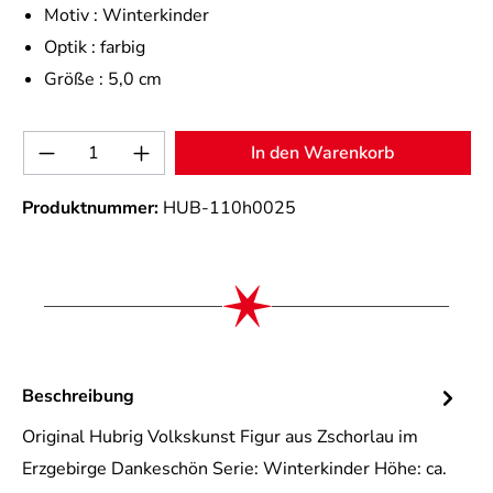
Motiv :
Winterkinder
Optik :
farbig
Größe :
5,0 cm
Produkt Anzahl: Gib den gewünschten Wert 
In den Warenkorb
Produktnummer:
HUB-110h0025
Beschreibung
Original Hubrig Volkskunst Figur aus Zschorlau im
Erzgebirge Dankeschön Serie: Winterkinder Höhe: ca.