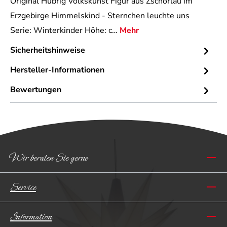
Original Hubrig Volkskunst Figur aus Zschorlau im
Erzgebirge Himmelskind - Sternchen leuchte uns
Serie: Winterkinder Höhe: c…
Mehr
Sicherheitshinweise
Hersteller-Informationen
Bewertungen
Wir beraten Sie gerne
Service
Information