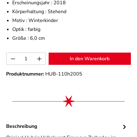
Erscheinungsjahr :
2018
Körperhaltung :
Stehend
Motiv :
Winterkinder
Optik :
farbig
Größe :
6,0 cm
Produkt Anzahl: Gib den gewünschten Wert 
In den Warenkorb
Produktnummer:
HUB-110h2005
Beschreibung