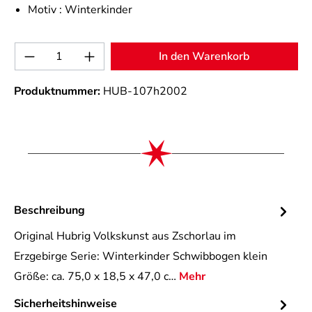
Motiv :
Winterkinder
Produkt Anzahl: Gib den gewünschten Wert 
In den Warenkorb
Produktnummer:
HUB-107h2002
Beschreibung
Original Hubrig Volkskunst aus Zschorlau im
Erzgebirge Serie: Winterkinder Schwibbogen klein
Größe: ca. 75,0 x 18,5 x 47,0 c…
Mehr
Sicherheitshinweise