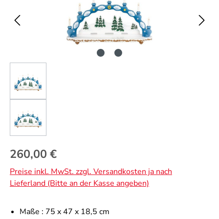
Regulärer Preis:
260,00 €
Preise inkl. MwSt. zzgl. Versandkosten ja nach
Lieferland (Bitte an der Kasse angeben)
Maße :
75 x 47 x 18,5 cm