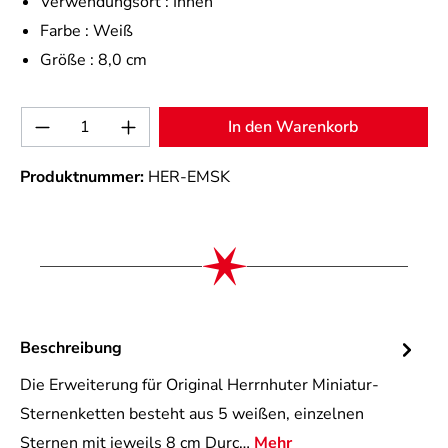
Verwendungsort :
Innen
Farbe :
Weiß
Größe :
8,0 cm
Produkt Anzahl: Gib den gewünschten Wert 
In den Warenkorb
Produktnummer:
HER-EMSK
Beschreibung
Die Erweiterung für Original Herrnhuter Miniatur-
Sternenketten besteht aus 5 weißen, einzelnen
Sternen mit jeweils 8 cm Durc…
Mehr