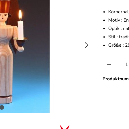
Körperhal
Motiv :
En
Optik :
na
Stil :
tradi
Größe :
2
Produkt 
Produktnum