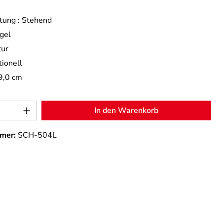
tung :
Stehend
gel
tur
tionell
9,0 cm
Anzahl: Gib den gewünschten Wert ein od
In den Warenkorb
mer:
SCH-504L