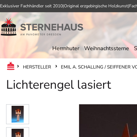
Exklusiver Fachhändler seit 2010
|
Original erzgebirgische Holzkunst
|
Fac
 Hauptinhalt springen
Zur Suche springen
Zur Hauptnavigation springen
Herrnhuter
Weihnachtssterne
S
HERSTELLER
EMIL A. SCHALLING / SEIFFENER 
Lichterengel lasiert
Bildergalerie überspringen