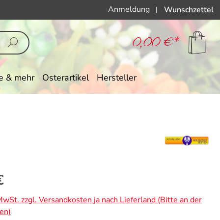
Anmeldung
Wunschzettel
|
0,00 €*
e & mehr
Osterartikel
Hersteller
eis:
€
 MwSt. zzgl. Versandkosten ja nach Lieferland (Bitte an der
en)